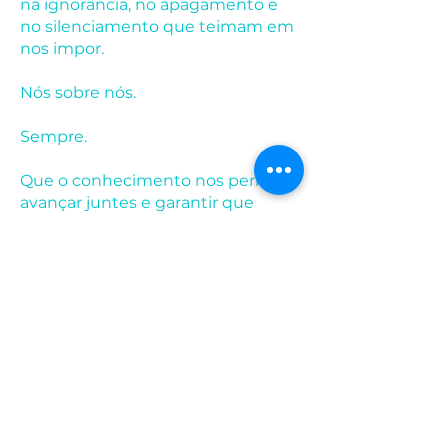
na ignorância, no apagamento e
no silenciamento que teimam em
nos impor.
Nós sobre nós.
Sempre.
Que o conhecimento nos permita
avançar juntes e garantir que
tenhamos vida!
Nenhum transmasculine a menos.
- Fabian Algarte (Coordenador
Nacional do Instituto Brasileiro de
Transmasculinidades)