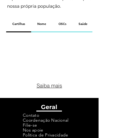
nossa própria população.
Cartilhas
Nome
OSCs
Saúde
Saiba mais
Geral
Contato
Coordenação Nacional
Filie-se
Nos apoie
Política de Privacidade