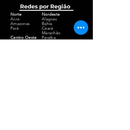
Redes por Região
Norte
Nordeste
Acre
Alagoas
Amazonas
Bahia
Pará
Ceará
​Maranhão
Centro Oeste
Paraíba
Distrito Federal
Piauí
Mato Grosso
Rio Grande do Norte
Mato Grosso do
Sul
Sudeste
Espírito Santo
Sul
Rio de Janeiro
Paraná
São Paulo (Estadual)
Rio Grande do
Baixada Santista
Sul
(Regional)
Santa Catarina
ABCDMRR (Regional)
Não achou seu estado?
Filie-se
e crie uma
coordenação estadual!