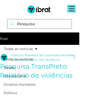
Post
Todas as notícias
Instituto Brasileiro de Transmasculinidades
Todas as notícias
5 de dez. de 2024
1 min de leitura
Pesquisa TransPreto:
Saúde
Relatório de violências
Internacional
Direitos Humanos
Política